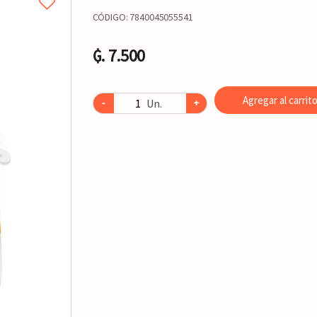
CÓDIGO:
7840045055541
₲. 7.500
Agregar al carrit
Un.
-
+