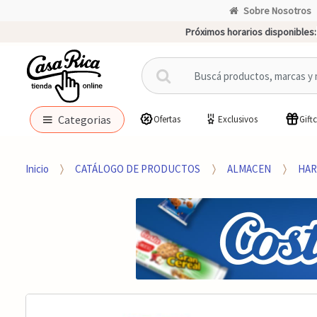
Sobre Nosotros
Próximos horarios disponibles:
B
u
s
c
Categorias
Ofertas
Exclusivos
Gift
a
r
p
Inicio
CATÁLOGO DE PRODUCTOS
ALMACEN
HAR
o
r
: