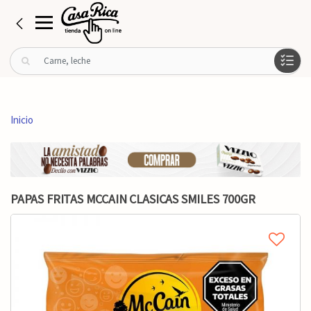
B
u
s
c
a
Inicio
r
p
o
r
:
PAPAS FRITAS MCCAIN CLASICAS SMILES 700GR