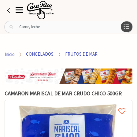
B
u
s
c
a
Inicio
CONGELADOS
FRUTOS DE MAR
r
p
o
r
:
CAMARON MARISCAL DE MAR CRUDO CHICO 500GR