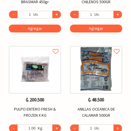
BRASMAR 450gr
CHILENOS 500GR
-
Un.
+
-
Un.
+
Agregar
Agregar
₲. 200.500
₲. 48.500
PULPO ENTERO FRESH &
ANILLAS OCEANICA DE
FROZEN X KG
CALAMAR 500GR
-
Kg.
+
-
Un.
+