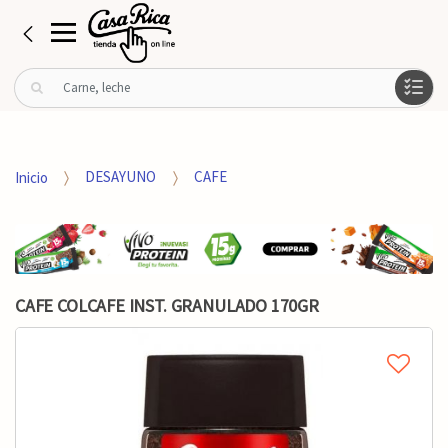
B
u
s
c
a
Inicio
DESAYUNO
CAFE
r
p
o
r
:
CAFE COLCAFE INST. GRANULADO 170GR