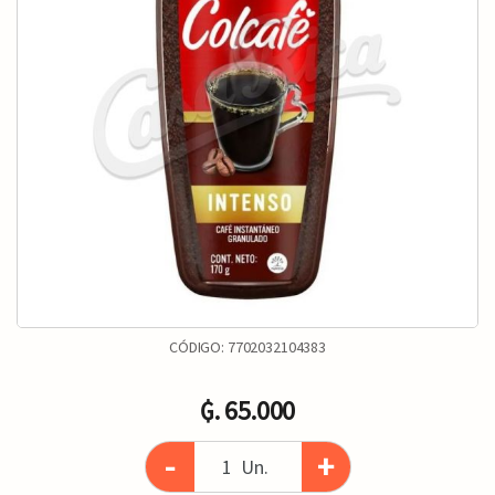
CÓDIGO:
7702032104383
₲. 65.000
-
+
Un.