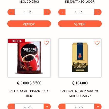
MOLIDO 250G
INSTANTANEO 100GR
-
Un.
+
-
Un.
+
Agregar
Agregar
OFERTA
₲. 3.500
₲. 3.000
₲. 104.000
CAFE NESCAFE INSTANTANEO
CAFE DALLMAYR PRODOMO
8GR
MOLIDO 250GR
-
Un.
+
-
Un.
+