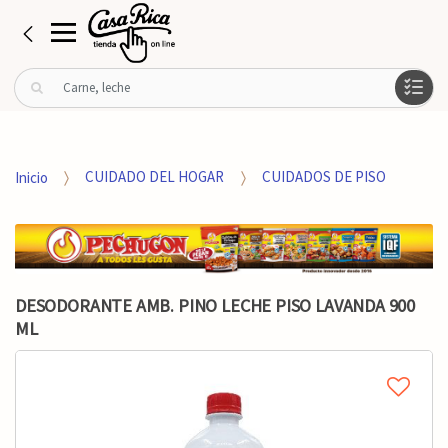
B
u
s
c
a
Inicio
CUIDADO DEL HOGAR
CUIDADOS DE PISO
r
p
o
r
:
DESODORANTE AMB. PINO LECHE PISO LAVANDA 900
ML