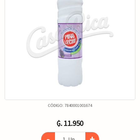
CÓDIGO:
7840001001674
₲. 11.950
-
+
Un.