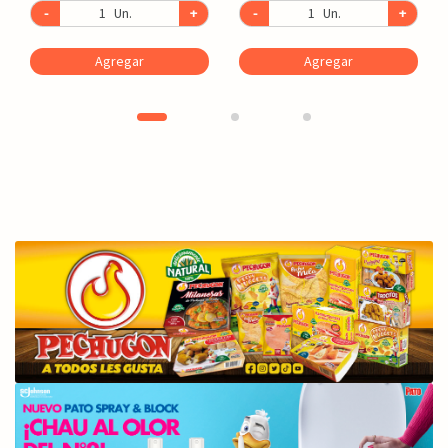
-
Un.
+
-
Un.
+
Agregar
Agregar