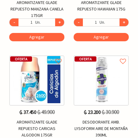
AROMATIZANTE GLADE
AROMATIZANTE GLADE
REPUESTO MANZANA CANELA
REPUESTO HAWAIIAN 175G
175GR
-
Un.
+
-
Un.
+
Agregar
Agregar
OFERTA
OFERTA
₲. 49.900
₲. 30.900
₲. 37.450
₲. 23.200
AROMATIZANTE GLADE
DESODORANTE AMB.
REPUESTO CARICIAS
LYSOFORM AIRE DE MONTAÑA
ALGODON 175GR
390ML