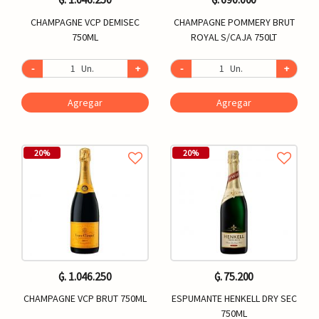
CHAMPAGNE VCP DEMISEC
CHAMPAGNE POMMERY BRUT
750ML
ROYAL S/CAJA 750LT
-
Un.
+
-
Un.
+
Agregar
Agregar
20%
20%
₲. 1.046.250
₲. 75.200
CHAMPAGNE VCP BRUT 750ML
ESPUMANTE HENKELL DRY SEC
750ML