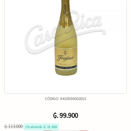
CÓDIGO:
8410036002015
₲. 99.900
₲. 113.000
¡Te ahorrás  ₲. 13.100!