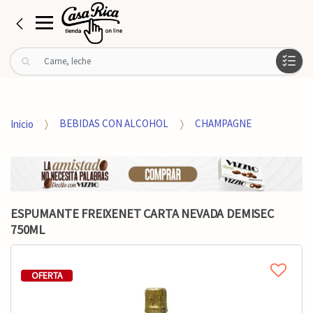
B
u
s
c
a
Inicio
BEBIDAS CON ALCOHOL
CHAMPAGNE
r
p
o
r
:
ESPUMANTE FREIXENET CARTA NEVADA DEMISEC
750ML
OFERTA