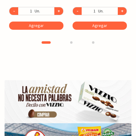
-
Un.
+
-
Un.
+
Agregar
Agregar