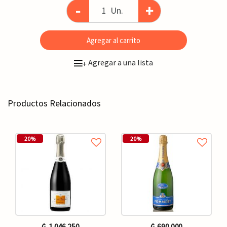
-
+
Un.
Agregar al carrito
Agregar a una lista
+
Productos Relacionados
20%
20%
₲. 1.046.250
₲. 690.000