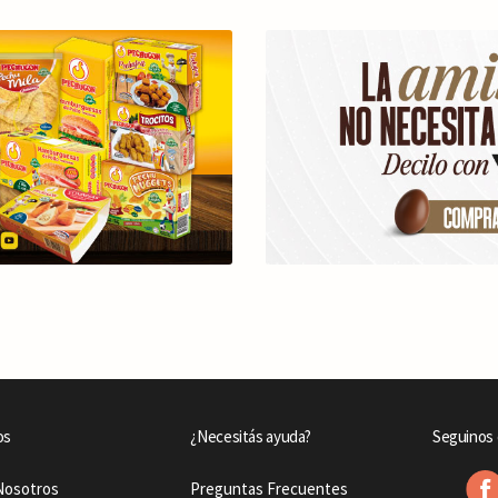
os
¿Necesitás ayuda?
Seguinos 
Nosotros
Preguntas Frecuentes