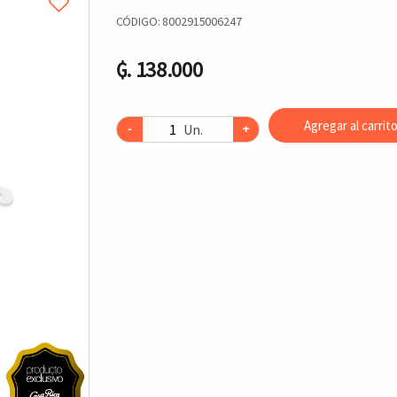
CÓDIGO:
8002915006247
₲. 138.000
Agregar al carrit
Un.
-
+