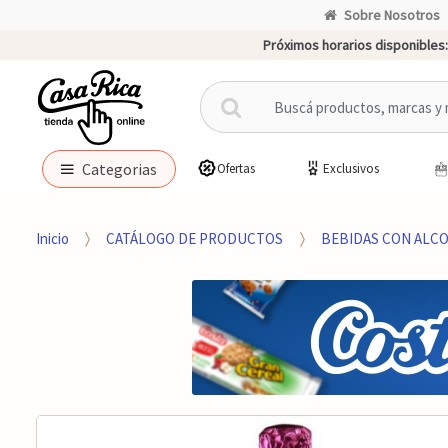
Sobre Nosotros
Próximos horarios disponibles:
B
u
s
c
Categorias
Ofertas
Exclusivos
a
r
p
Inicio
CATÁLOGO DE PRODUCTOS
BEBIDAS CON ALC
o
r
: