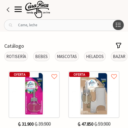
B
u
s
c
Catálogo
a
r
ROTISERÍA
BEBES
MASCOTAS
HELADOS
BAZAR
p
o
r
OFERTA
OFERTA
:
₲. 39.900
₲. 59.900
₲. 31.900
₲. 47.850