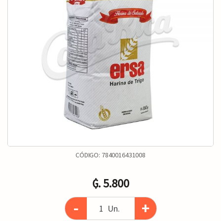
CÓDIGO:
7840016431008
₲. 5.800
-
+
Un.