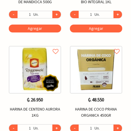
DE MANDIOCA 500G
BIO INTEGRAL 1KL
-
Un.
+
-
Un.
+
Agregar
Agregar
₲. 26.950
₲. 48.550
HARINA DE CENTENO AURORA
HARINA DE COCO PRANA
1KG
ORGANICA 450GR
-
Un.
+
-
Un.
+