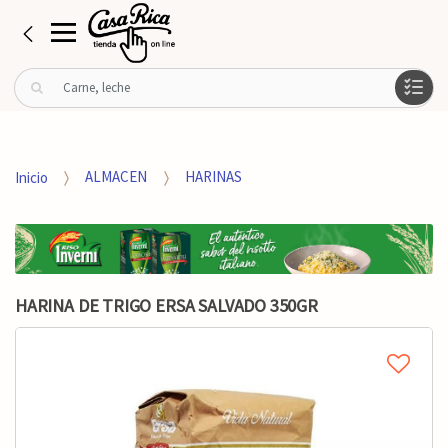
B
u
s
c
a
Inicio
ALMACEN
HARINAS
r
p
o
r
:
HARINA DE TRIGO ERSA SALVADO 350GR