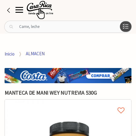
B
u
s
c
a
Inicio
ALMACEN
r
p
o
r
:
MANTECA DE MANI WEY NUTREVIA 530G