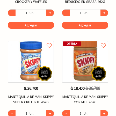
CROCKER Y WAFFLES
REDUCIDO EN GRASA 462G
-
Un.
+
-
Un.
+
Agregar
Agregar
OFERTA
₲. 36.700
₲. 36.700
₲. 18.400
MANTEQUILLA DE MANI SKIPPY
MANTEQUILLA DE MANI SKIPPY
SUPER CRUJIENTE 462G
CON MIEL 462G
-
Un.
+
-
Un.
+