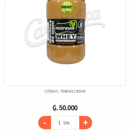
CÓDIGO:
7848001190343
₲. 50.000
-
+
Un.