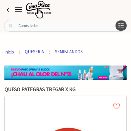
B
u
s
c
a
Inicio
QUESERIA
SEMIBLANDOS
r
p
o
r
:
QUESO PATEGRAS TREGAR X KG