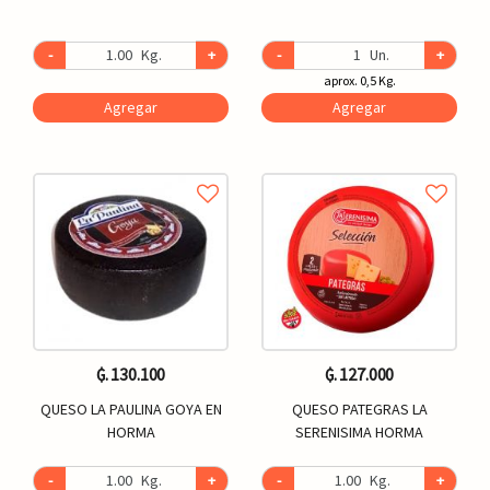
-
Kg.
+
-
Un.
+
aprox. 0,5 Kg.
Agregar
Agregar
₲. 130.100
₲. 127.000
QUESO LA PAULINA GOYA EN
QUESO PATEGRAS LA
HORMA
SERENISIMA HORMA
-
Kg.
+
-
Kg.
+