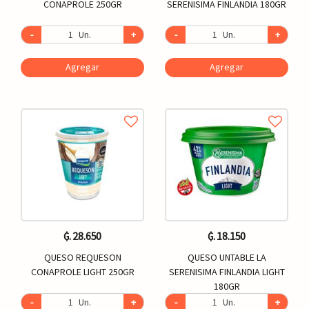
CONAPROLE 250GR
SERENISIMA FINLANDIA 180GR
-
Un.
+
-
Un.
+
Agregar
Agregar
₲. 28.650
₲. 18.150
QUESO REQUESON
QUESO UNTABLE LA
CONAPROLE LIGHT 250GR
SERENISIMA FINLANDIA LIGHT
180GR
-
Un.
+
-
Un.
+