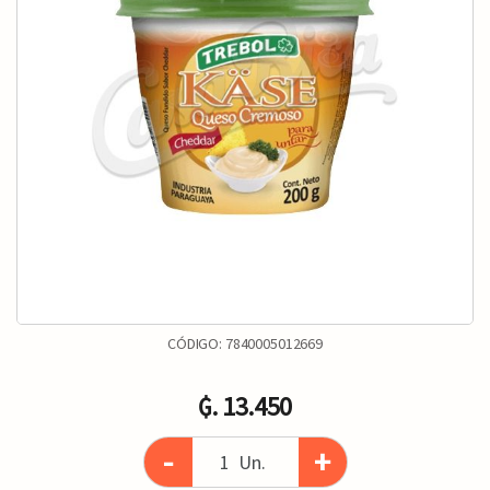
CÓDIGO:
7840005012669
₲. 13.450
-
+
Un.