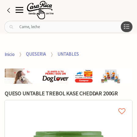
B
u
s
c
a
Inicio
QUESERIA
UNTABLES
r
p
o
r
:
QUESO UNTABLE TREBOL KASE CHEDDAR 200GR