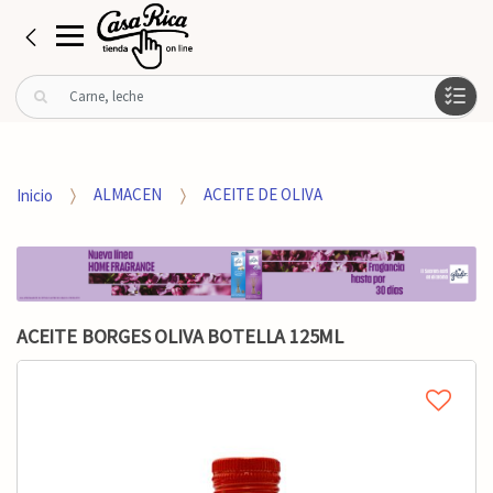
B
u
s
c
a
Inicio
ALMACEN
ACEITE DE OLIVA
r
p
o
r
:
ACEITE BORGES OLIVA BOTELLA 125ML