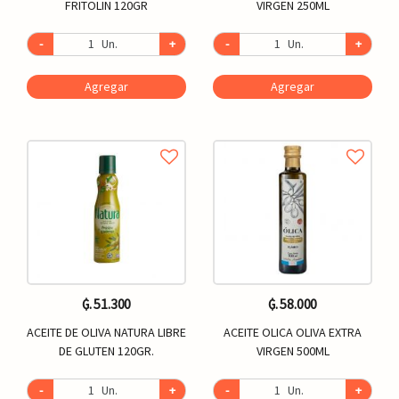
FRITOLIN 120GR
VIRGEN 250ML
-
Un.
+
-
Un.
+
Agregar
Agregar
₲. 51.300
₲. 58.000
ACEITE DE OLIVA NATURA LIBRE
ACEITE OLICA OLIVA EXTRA
DE GLUTEN 120GR.
VIRGEN 500ML
-
Un.
+
-
Un.
+