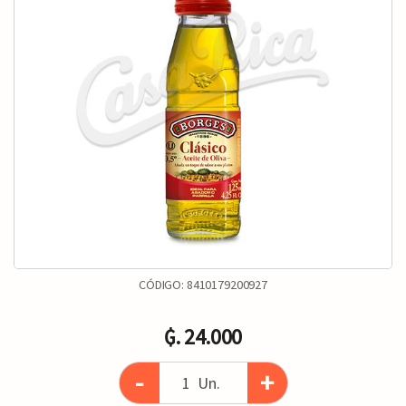
CÓDIGO:
8410179200927
₲. 24.000
-
+
Un.