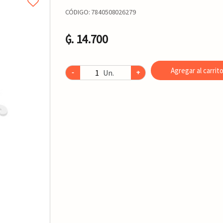
CÓDIGO:
7840508026279
₲. 14.700
Agregar al carrit
Un.
-
+