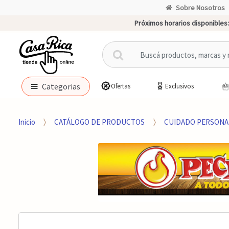
Sobre Nosotros
Próximos horarios disponibles:
B
u
s
c
Categorias
Ofertas
Exclusivos
a
r
p
Inicio
CATÁLOGO DE PRODUCTOS
CUIDADO PERSONA
o
r
: