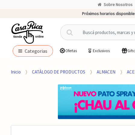
Sobre Nosotros
Próximos horarios disponible
B
u
s
c
Categorias
Ofertas
Exclusivos
Gift
a
r
p
Inicio
CATÁLOGO DE PRODUCTOS
ALMACEN
ACE
o
r
: