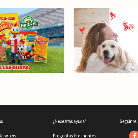
os
¿Necesitás ayuda?
Seguinos 
Nosotros
Preguntas Frecuentes