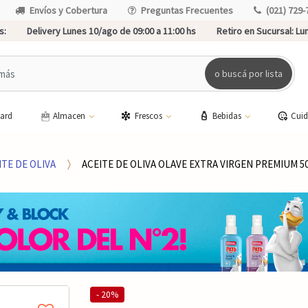
Envíos y Cobertura
Preguntas Frecuentes
(021) 729-
s:
Delivery Lunes 10/ago de 09:00 a 11:00 hs
Retiro en Sucursal:
Lun
o buscá por lista
card
Almacen
Frescos
Bebidas
Cui
ITE DE OLIVA
ACEITE DE OLIVA OLAVE EXTRA VIRGEN PREMIUM 5
- 20%