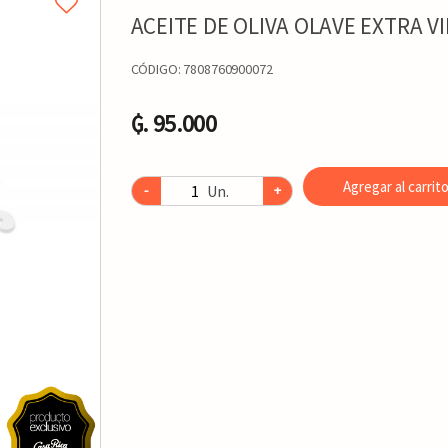
ACEITE DE OLIVA OLAVE EXTRA 
CÓDIGO:
7808760900072
₲. 95.000
Agregar al carrit
Un.
-
+