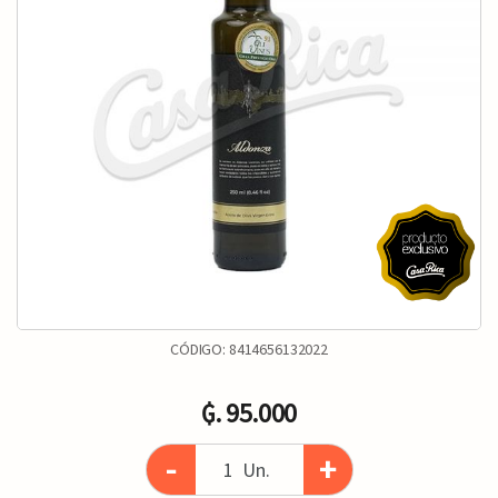
CÓDIGO:
8414656132022
₲. 95.000
-
+
Un.