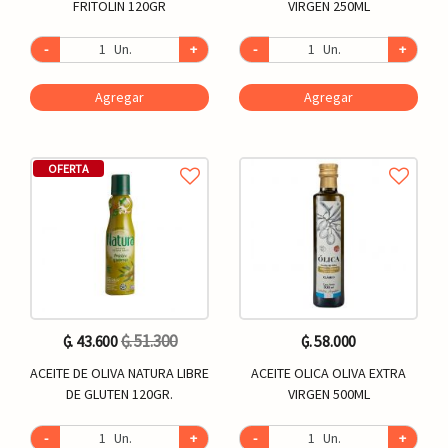
FRITOLIN 120GR
VIRGEN 250ML
-
Un.
+
-
Un.
+
Agregar
Agregar
OFERTA
₲. 51.300
₲. 43.600
₲. 58.000
ACEITE DE OLIVA NATURA LIBRE
ACEITE OLICA OLIVA EXTRA
DE GLUTEN 120GR.
VIRGEN 500ML
-
Un.
+
-
Un.
+