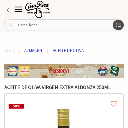
B
u
s
c
a
Inicio
ALMACEN
ACEITE DE OLIVA
r
p
o
r
:
ACEITE DE OLIVA VIRGEN EXTRA ALDONZA 250ML
50%