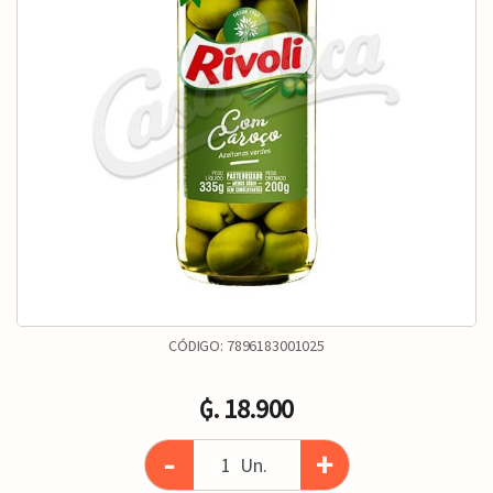
CÓDIGO:
7896183001025
₲. 18.900
-
+
Un.