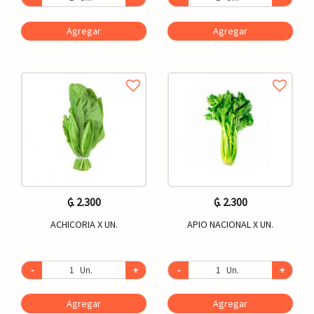
Agregar
Agregar
₲. 2.300
₲. 2.300
ACHICORIA X UN.
APIO NACIONAL X UN.
-
Un.
+
-
Un.
+
Agregar
Agregar