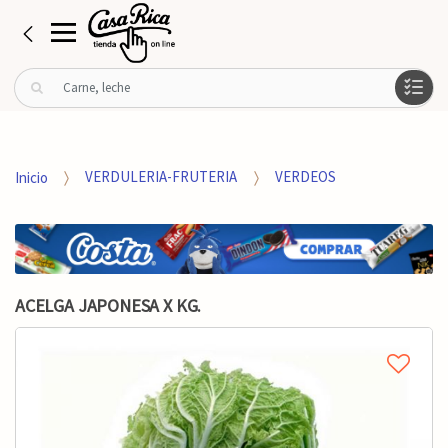
B
u
s
c
a
Inicio
VERDULERIA-FRUTERIA
VERDEOS
r
p
o
r
:
ACELGA JAPONESA X KG.