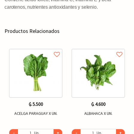
carotenos, nutrientes antioxidantes y selenio.
Productos Relacionados
₲. 5.500
₲. 4.600
ACELGA PARAGUAY X UN.
ALBAHACA X UN.
-
Un.
+
-
Un.
+