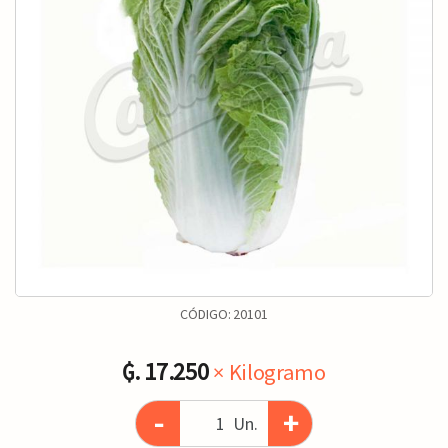
CÓDIGO:
20101
₲. 17.250
× Kilogramo
-
+
Un.