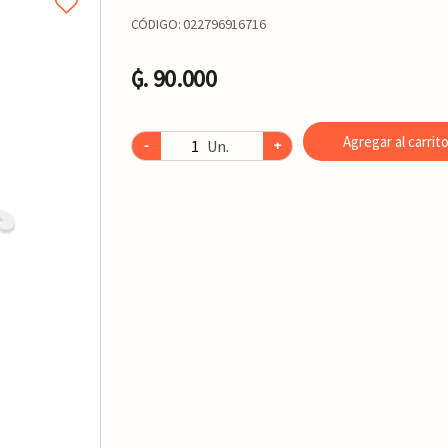
CÓDIGO:
022796916716
₲. 90.000
Agregar al carrit
Un.
-
+