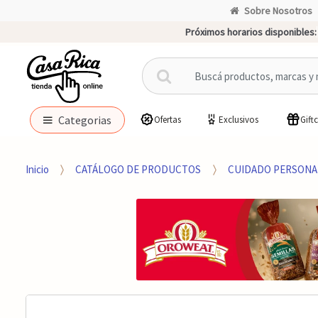
Sobre Nosotros
Próximos horarios disponibles:
B
u
s
c
Categorias
Ofertas
Exclusivos
Gift
a
r
p
Inicio
CATÁLOGO DE PRODUCTOS
CUIDADO PERSONA
o
r
: