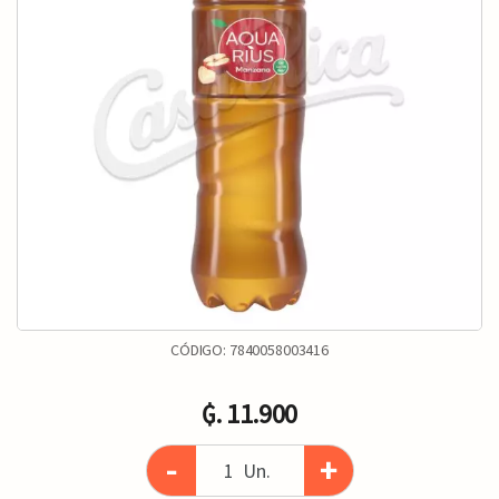
CÓDIGO:
7840058003416
₲. 11.900
-
+
Un.