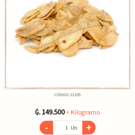
CÓDIGO:
21205
₲. 149.500
× Kilogramo
-
+
Un.