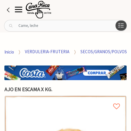
B
u
s
c
a
Inicio
VERDULERIA-FRUTERIA
SECOS/GRANOS/POLVOS
r
p
o
r
:
AJO EN ESCAMA X KG.