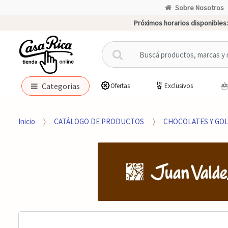
Sobre Nosotros
Próximos horarios disponibles:
B
u
s
c
Categorias
Ofertas
Exclusivos
a
r
p
Inicio
CATÁLOGO DE PRODUCTOS
CHOCOLATES Y GO
o
r
: