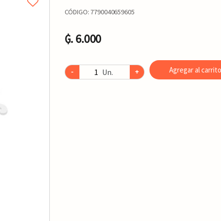
CÓDIGO:
7790040659605
₲. 6.000
Agregar al carrit
Un.
-
+