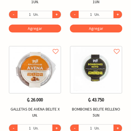
1UN.
1UN
-
Un.
+
-
Un.
+
Agregar
Agregar
₲. 26.000
₲. 43.750
GALLETAS DE AVENA BELITE X
BOMBONES BELITE RELLENO
UN.
5UN
-
Un.
+
-
Un.
+