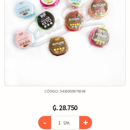
CÓDIGO:
5436909876548
₲. 28.750
-
+
Un.