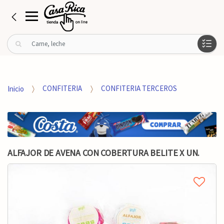
B
u
s
c
a
Inicio
CONFITERIA
CONFITERIA TERCEROS
r
p
o
r
:
ALFAJOR DE AVENA CON COBERTURA BELITE X UN.