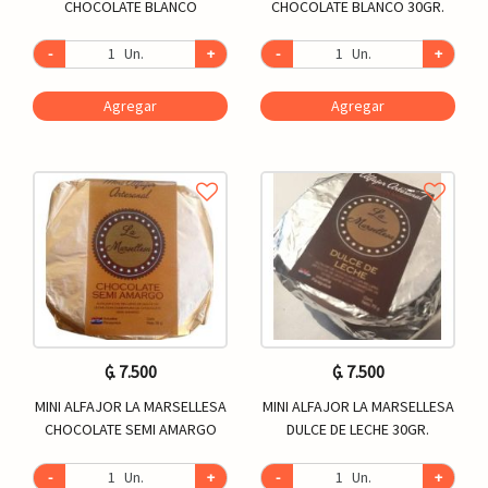
CHOCOLATE BLANCO
CHOCOLATE BLANCO 30GR.
-
Un.
+
-
Un.
+
Agregar
Agregar
₲. 7.500
₲. 7.500
MINI ALFAJOR LA MARSELLESA
MINI ALFAJOR LA MARSELLESA
CHOCOLATE SEMI AMARGO
DULCE DE LECHE 30GR.
-
Un.
+
-
Un.
+