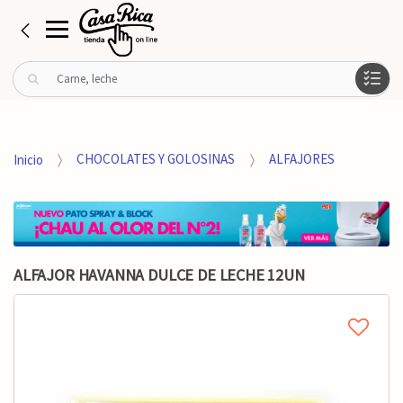
B
u
s
c
a
Inicio
CHOCOLATES Y GOLOSINAS
ALFAJORES
r
p
o
r
:
ALFAJOR HAVANNA DULCE DE LECHE 12UN