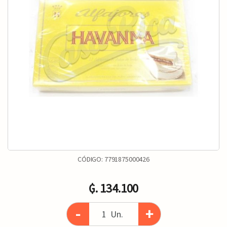
CÓDIGO:
7791875000426
₲. 134.100
-
+
Un.