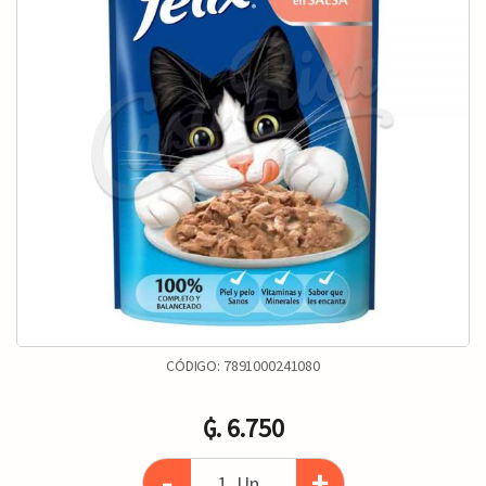
CÓDIGO:
7891000241080
₲. 6.750
-
+
Un.