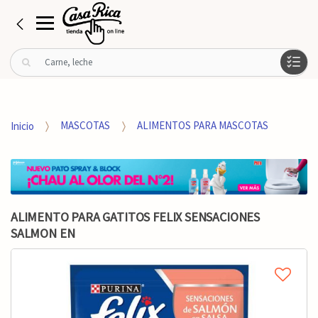
B
u
s
c
a
Inicio
MASCOTAS
ALIMENTOS PARA MASCOTAS
r
p
o
r
:
ALIMENTO PARA GATITOS FELIX SENSACIONES
SALMON EN