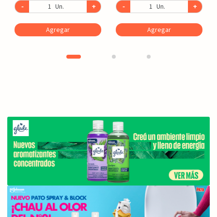
-
Un.
+
-
Un.
+
Agregar
Agregar