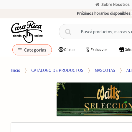
Sobre Nosotros
Próximos horarios disponibles:
B
u
s
c
Categorias
Ofertas
Exclusivos
Gift
a
r
p
Inicio
CATÁLOGO DE PRODUCTOS
MASCOTAS
AL
o
r
: