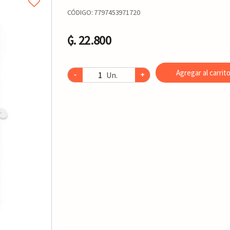
CÓDIGO:
7797453971720
₲. 22.800
Agregar al carrit
Un.
-
+