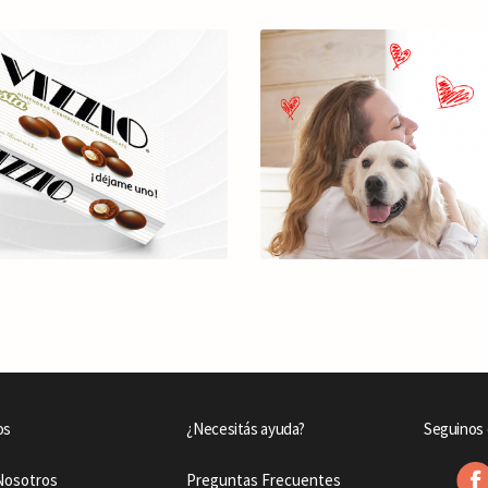
os
¿Necesitás ayuda?
Seguinos 
Nosotros
Preguntas Frecuentes