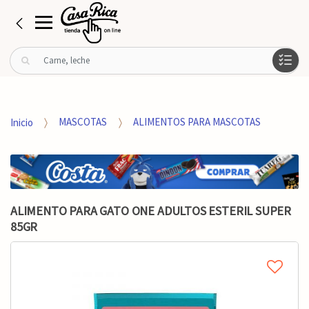
B
u
s
c
a
Inicio
MASCOTAS
ALIMENTOS PARA MASCOTAS
r
p
o
r
:
ALIMENTO PARA GATO ONE ADULTOS ESTERIL SUPER
85GR