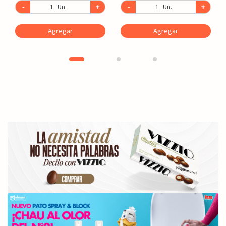
-
Un.
+
-
Un.
+
Agregar
Agregar