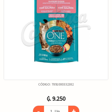
CÓDIGO:
7891000332382
₲. 9.250
-
+
Un.