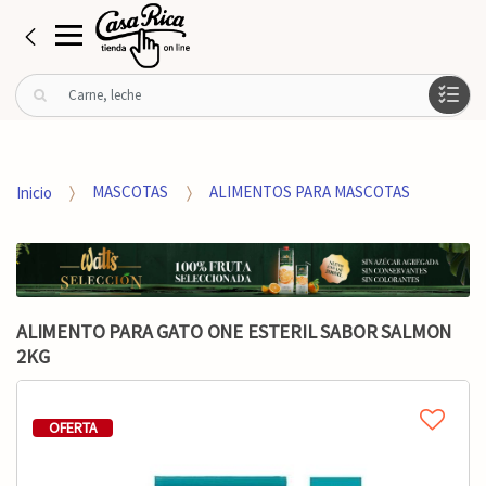
B
u
s
c
a
Inicio
MASCOTAS
ALIMENTOS PARA MASCOTAS
r
p
o
r
:
ALIMENTO PARA GATO ONE ESTERIL SABOR SALMON
2KG
OFERTA