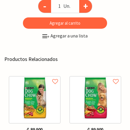
-
+
Un.
Agregar al carrito
Agregar a una lista
+
Productos Relacionados
₲. 89.900
₲. 89.900