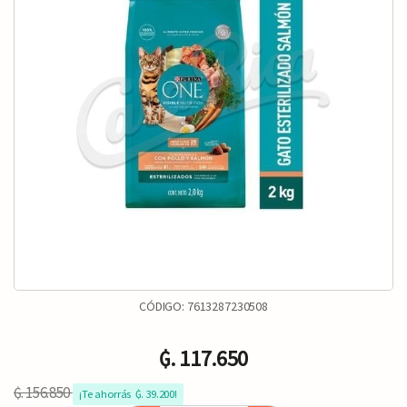
CÓDIGO:
7613287230508
₲. 117.650
₲. 156.850
¡Te ahorrás  ₲. 39.200!