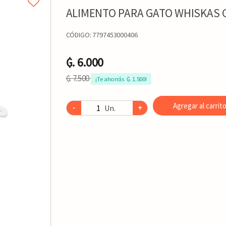
ALIMENTO PARA GATO WHISKAS 
CÓDIGO:
7797453000406
₲. 6.000
₲. 7.500
¡Te ahorrás  ₲. 1.500!
Agregar al carrit
Un.
-
+