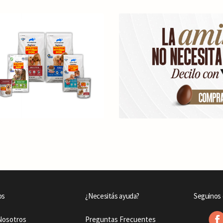
os
¿Necesitás ayuda?
Seguinos 
Nosotros
Preguntas Frecuentes