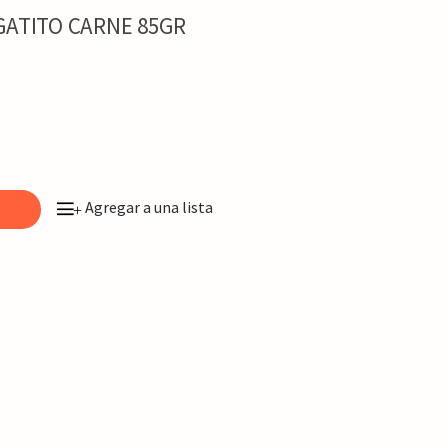
GATITO CARNE 85GR
Agregar a una lista
o
+