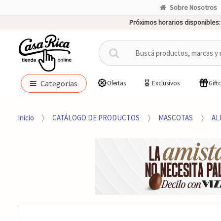
Sobre Nosotros
Próximos horarios disponibles:
B
u
s
c
Categorias
Ofertas
Exclusivos
Gift
a
r
p
Inicio
CATÁLOGO DE PRODUCTOS
MASCOTAS
AL
o
r
: