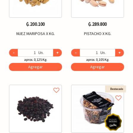
₲. 200.100
₲. 289.800
NUEZ MARIPOSA X KG.
PISTACHO X KG.
-
Un.
+
-
Un.
+
aprox. 0,125 Kg.
aprox. 0,105 Kg.
Agregar
Agregar