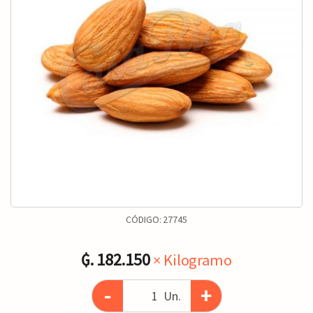
CÓDIGO:
27745
₲. 182.150
× Kilogramo
-
+
Un.