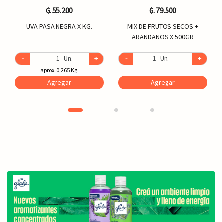
₲. 55.200
₲. 79.500
UVA PASA NEGRA X KG.
MIX DE FRUTOS SECOS +
ARANDANOS X 500GR
-
Un.
+
-
Un.
+
aprox. 0,265 Kg.
Agregar
Agregar