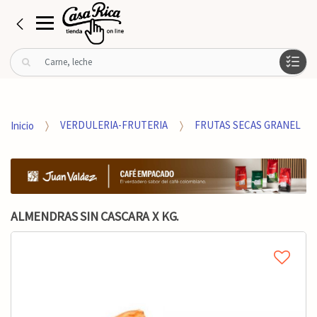
B
u
s
c
a
Inicio
VERDULERIA-FRUTERIA
FRUTAS SECAS GRANEL
r
p
o
r
:
ALMENDRAS SIN CASCARA X KG.