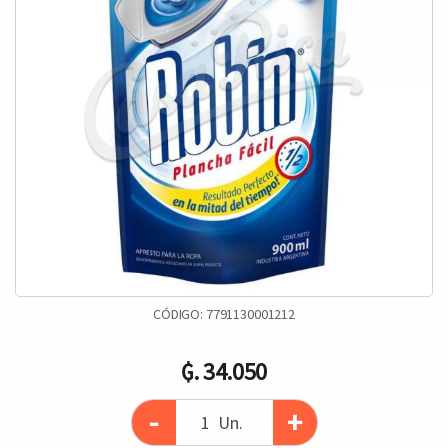
CÓDIGO:
7791130001212
₲. 34.050
-
+
Un.