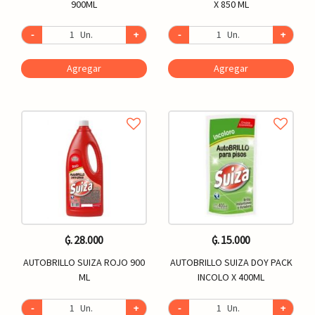
900ML
X 850 ML
-
Un.
+
-
Un.
+
Agregar
Agregar
₲. 28.000
₲. 15.000
AUTOBRILLO SUIZA ROJO 900
AUTOBRILLO SUIZA DOY PACK
ML
INCOLO X 400ML
-
Un.
+
-
Un.
+