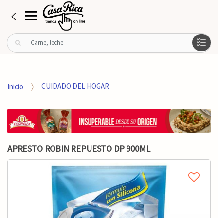
B
u
s
c
a
Inicio
CUIDADO DEL HOGAR
r
p
o
r
:
APRESTO ROBIN REPUESTO DP 900ML