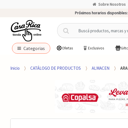
Sobre Nosotros
Próximos horarios disponibles:
B
u
s
c
Categorias
Ofertas
Exclusivos
Gift
a
r
p
Inicio
CATÁLOGO DE PRODUCTOS
ALMACEN
ARA
o
r
: