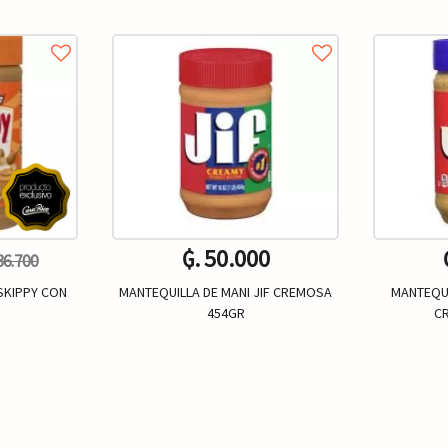
₲. 50.000
 36.700
SKIPPY CON
MANTEQUILLA DE MANI JIF CREMOSA
MANTEQUI
454GR
C