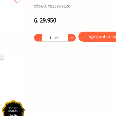
CÓDIGO:
4311596475155
₲. 29.950
Agregar al carrit
Un.
-
+