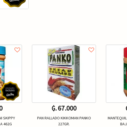
0
₲. 67.000
I SKIPPY
PAN RALLADO KIKKOMAN PANKO
MANTEQUIL
A 462G
227GR.
BAJ