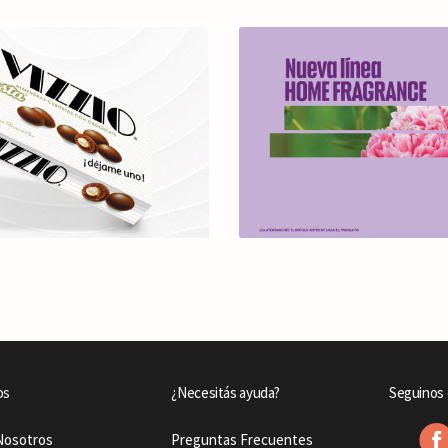
os
¿Necesitás ayuda?
Seguinos 
Nosotros
Preguntas Frecuentes