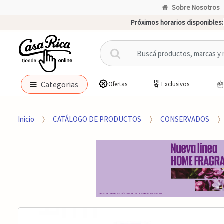
Sobre Nosotros
Próximos horarios disponibles:
B
u
s
c
Categorias
Ofertas
Exclusivos
a
r
p
Inicio
CATÁLOGO DE PRODUCTOS
CONSERVADOS
o
r
: