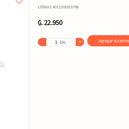
CÓDIGO:
4311501033708
₲. 22.950
Agregar al carrit
Un.
-
+