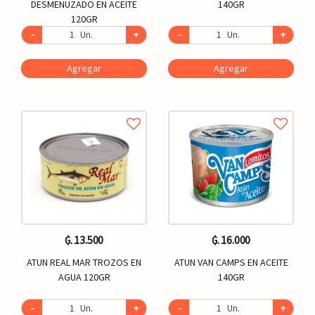
DESMENUZADO EN ACEITE
140GR
120GR
-
Un.
+
-
Un.
+
Agregar
Agregar
₲. 13.500
₲. 16.000
ATUN REAL MAR TROZOS EN
ATUN VAN CAMPS EN ACEITE
AGUA 120GR
140GR
-
Un.
+
-
Un.
+