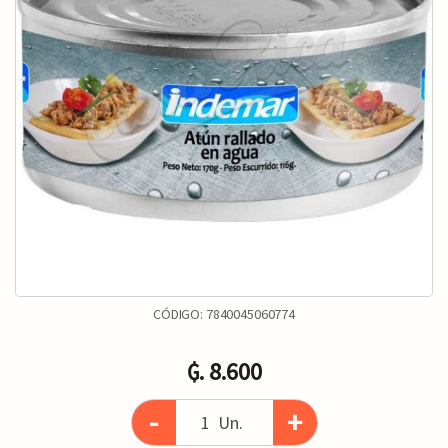
CÓDIGO:
7840045060774
₲. 8.600
-
+
Un.