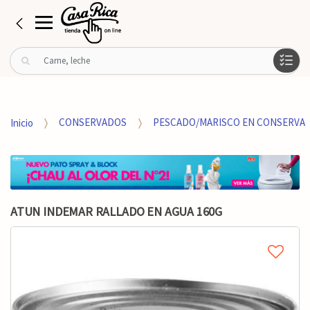
B
u
s
c
a
Inicio
CONSERVADOS
PESCADO/MARISCO EN CONSERVA
r
p
o
r
:
ATUN INDEMAR RALLADO EN AGUA 160G