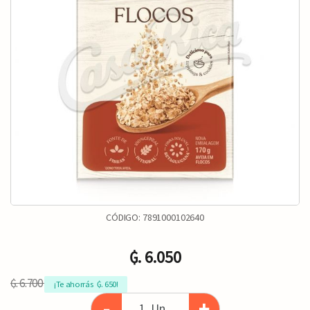
CÓDIGO:
7891000102640
₲. 6.050
₲. 6.700
¡Te ahorrás  ₲. 650!
-
+
Un.