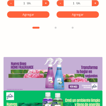
-
Un.
+
-
Un.
+
Agregar
Agregar