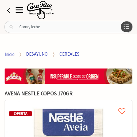
B
u
s
c
a
Inicio
DESAYUNO
CEREALES
r
p
o
r
:
AVENA NESTLE COPOS 170GR
OFERTA