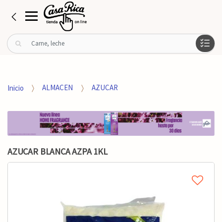
B
u
s
c
a
Inicio
ALMACEN
AZUCAR
r
p
o
r
:
AZUCAR BLANCA AZPA 1KL