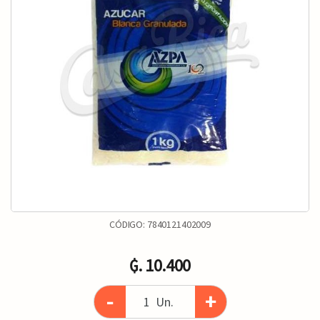
CÓDIGO:
7840121402009
₲. 10.400
-
+
Un.