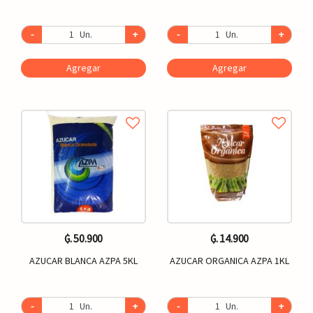
-
Un.
+
-
Un.
+
Agregar
Agregar
₲. 50.900
₲. 14.900
AZUCAR BLANCA AZPA 5KL
AZUCAR ORGANICA AZPA 1KL
-
Un.
+
-
Un.
+