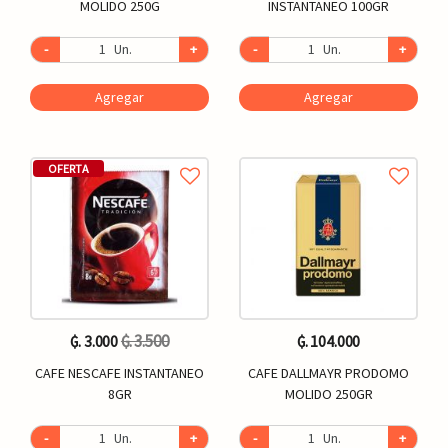
MOLIDO 250G
INSTANTANEO 100GR
-
Un.
+
-
Un.
+
Agregar
Agregar
OFERTA
₲. 3.500
₲. 3.000
₲. 104.000
CAFE NESCAFE INSTANTANEO
CAFE DALLMAYR PRODOMO
8GR
MOLIDO 250GR
-
Un.
+
-
Un.
+