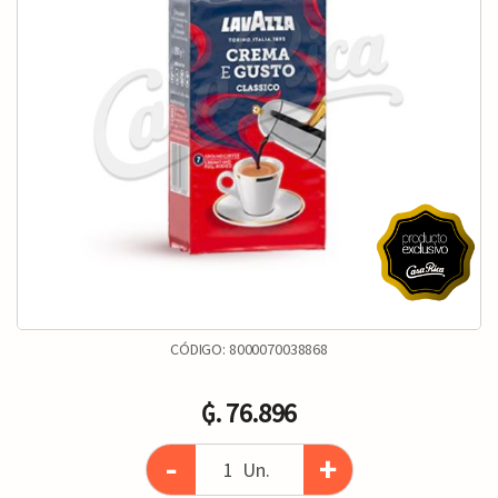
CÓDIGO:
8000070038868
₲. 76.896
-
+
Un.