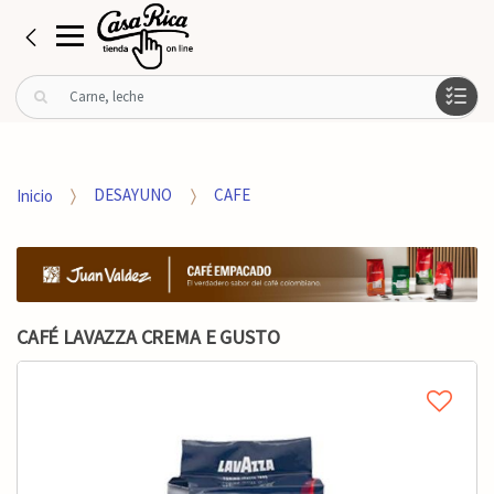
B
u
s
c
a
Inicio
DESAYUNO
CAFE
r
p
o
r
:
CAFÉ LAVAZZA CREMA E GUSTO