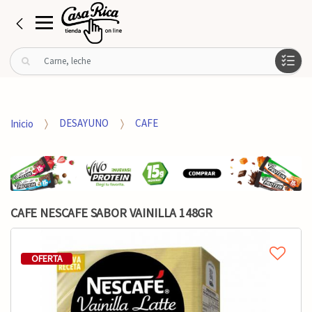
B
u
s
c
a
Inicio
DESAYUNO
CAFE
r
p
o
r
:
CAFE NESCAFE SABOR VAINILLA 148GR
OFERTA