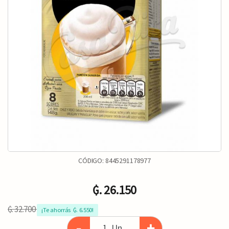
CÓDIGO:
8445291178977
₲. 26.150
₲. 32.700
¡Te ahorrás  ₲. 6.550!
-
+
Un.