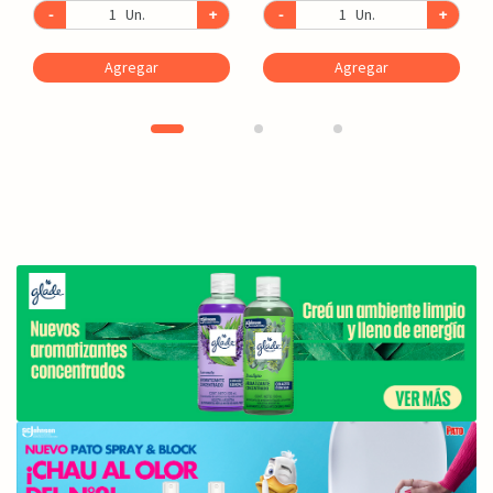
-
Un.
+
-
Un.
+
Agregar
Agregar