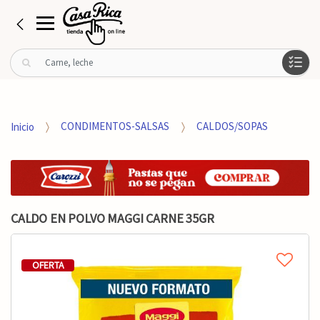
B
u
s
c
a
Inicio
CONDIMENTOS-SALSAS
CALDOS/SOPAS
r
p
o
r
:
CALDO EN POLVO MAGGI CARNE 35GR
OFERTA