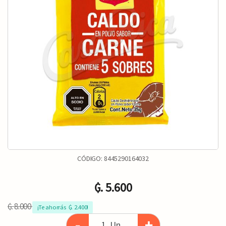
CÓDIGO:
8445290164032
₲. 5.600
₲. 8.000
¡Te ahorrás  ₲. 2.400!
-
+
Un.