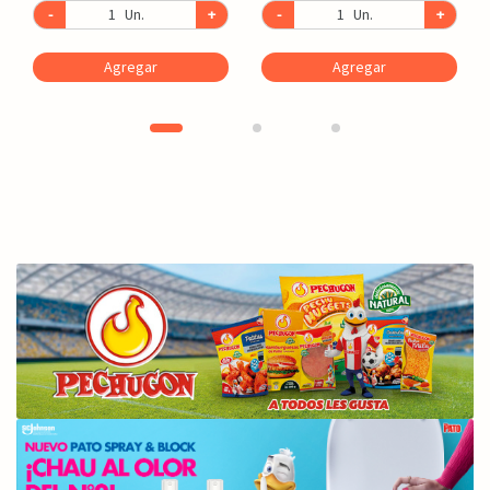
-
Un.
+
-
Un.
+
Agregar
Agregar