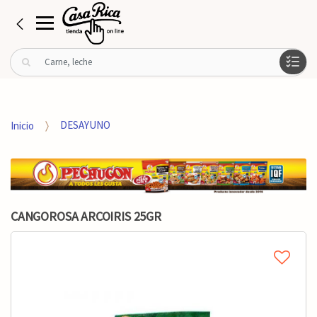
B
u
s
c
a
Inicio
DESAYUNO
r
p
o
r
:
CANGOROSA ARCOIRIS 25GR