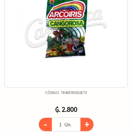
CÓDIGO:
7840595002873
₲. 2.800
-
+
Un.