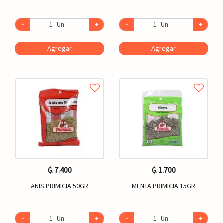
-
Un.
+
-
Un.
+
Agregar
Agregar
₲. 7.400
₲. 1.700
ANIS PRIMICIA 50GR
MENTA PRIMICIA 15GR
-
Un.
+
-
Un.
+