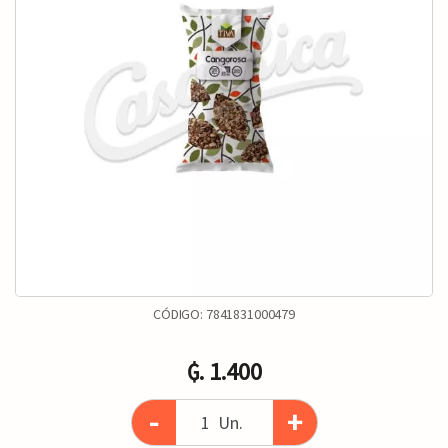
CÓDIGO:
7841831000479
₲. 1.400
-
+
Un.