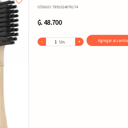
CÓDIGO:
7891024078174
₲. 48.700
Agregar al carrit
Un.
-
+