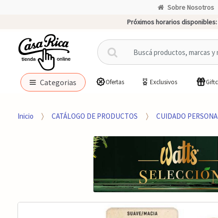
Sobre Nosotros
Próximos horarios disponibles:
B
u
s
c
Categorias
Ofertas
Exclusivos
Gift
a
r
p
Inicio
CATÁLOGO DE PRODUCTOS
CUIDADO PERSONA
o
r
: