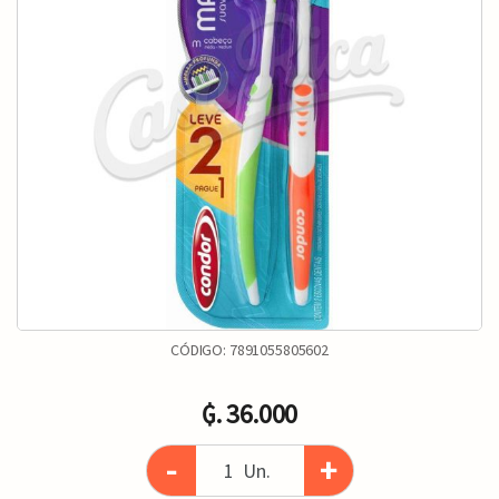
CÓDIGO:
7891055805602
₲. 36.000
-
+
Un.