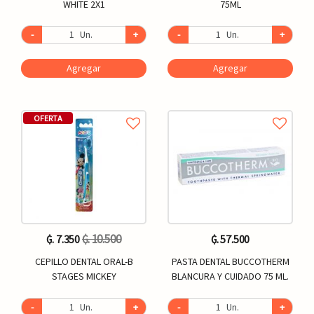
WHITE 2X1
75ML
-
Un.
+
-
Un.
+
Agregar
Agregar
OFERTA
₲. 10.500
₲. 7.350
₲. 57.500
CEPILLO DENTAL ORAL-B
PASTA DENTAL BUCCOTHERM
STAGES MICKEY
BLANCURA Y CUIDADO 75 ML.
-
Un.
+
-
Un.
+