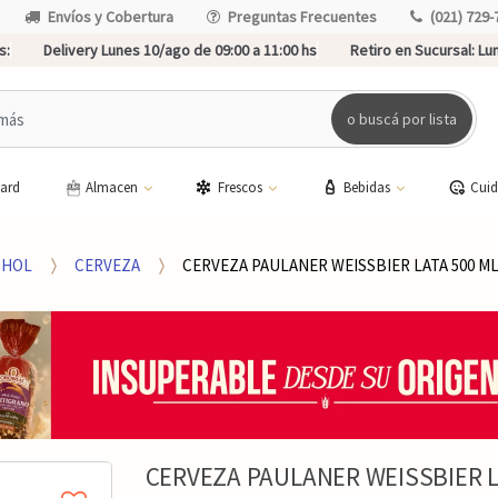
Envíos y Cobertura
Preguntas Frecuentes
(021) 729-
s:
Delivery Lunes 10/ago de 09:00 a 11:00 hs
Retiro en Sucursal:
Lun
o buscá por lista
card
Almacen
Frescos
Bebidas
Cui
OHOL
CERVEZA
CERVEZA PAULANER WEISSBIER LATA 500 M
CERVEZA PAULANER WEISSBIER L