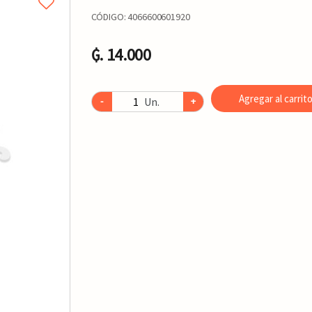
CÓDIGO:
4066600601920
₲. 14.000
Agregar al carrit
Un.
-
+