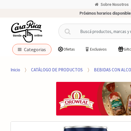
Sobre Nosotros
Próximos horarios disponible
B
u
s
c
Categorias
Ofertas
Exclusivos
Gift
a
r
p
Inicio
CATÁLOGO DE PRODUCTOS
BEBIDAS CON ALC
o
r
: