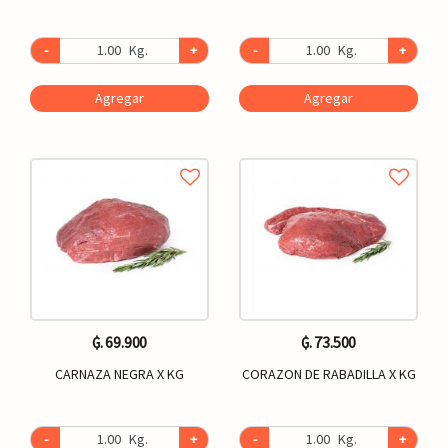
-
Kg.
+
-
Kg.
+
Agregar
Agregar
₲. 69.900
₲. 73.500
CARNAZA NEGRA X KG
CORAZON DE RABADILLA X KG
-
Kg.
+
-
Kg.
+