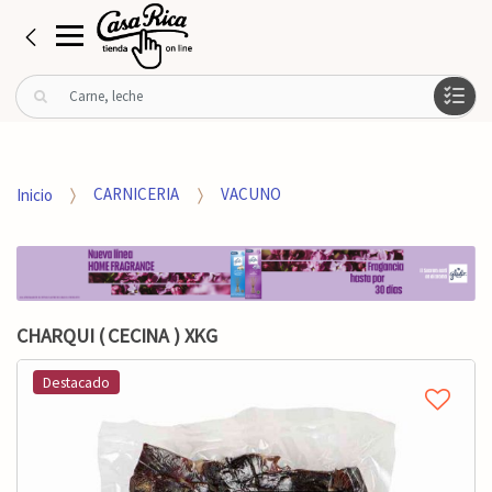
B
u
s
c
a
Inicio
CARNICERIA
VACUNO
r
p
o
r
:
CHARQUI ( CECINA ) XKG
Destacado