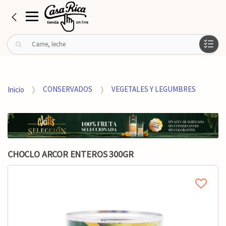
B
u
s
c
a
Inicio
CONSERVADOS
VEGETALES Y LEGUMBRES
r
p
o
r
:
CHOCLO ARCOR ENTEROS 300GR