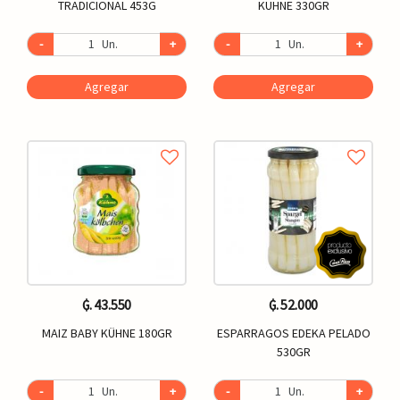
TRADICIONAL 453G
KUHNE 330GR
-
Un.
+
-
Un.
+
Agregar
Agregar
₲. 43.550
₲. 52.000
MAIZ BABY KÜHNE 180GR
ESPARRAGOS EDEKA PELADO
530GR
-
Un.
+
-
Un.
+