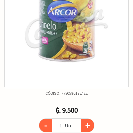
CÓDIGO:
7790580132422
₲. 9.500
-
+
Un.