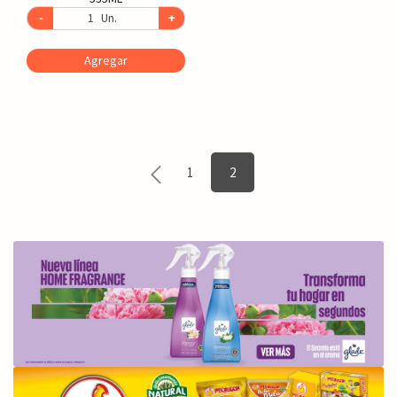
-
Un.
+
Agregar
1
2