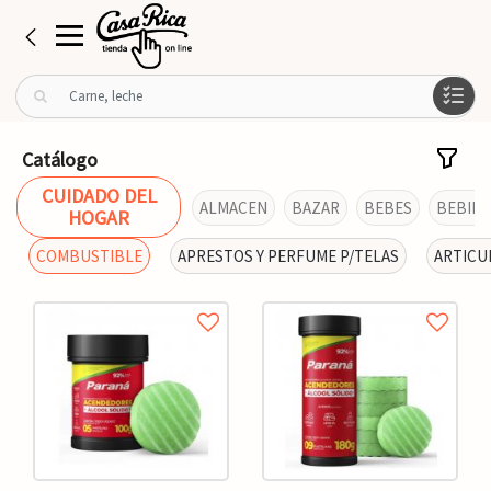
B
u
s
c
Catálogo
a
CUIDADO DEL
r
ALMACEN
BAZAR
BEBES
BEBIDA
HOGAR
p
o
COMBUSTIBLE
APRESTOS Y PERFUME P/TELAS
ARTICU
r
: