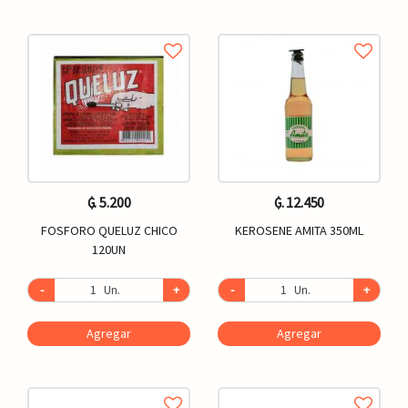
₲. 5.200
₲. 12.450
FOSFORO QUELUZ CHICO
KEROSENE AMITA 350ML
120UN
-
Un.
+
-
Un.
+
Agregar
Agregar