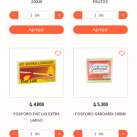
200UN
PALITOS
-
Un.
+
-
Un.
+
Agregar
Agregar
₲. 4.800
₲. 5.300
FOSFORO FIAT LUX EXTRA
FOSFORO GABOARDI 100UN
LARGO
-
Un.
+
-
Un.
+