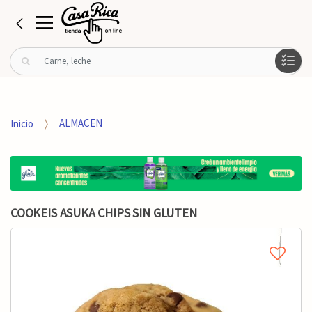
B
u
s
c
a
Inicio
ALMACEN
r
p
o
r
:
COOKEIS ASUKA CHIPS SIN GLUTEN