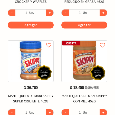
CROCKER Y WAFFLES
REDUCIDO EN GRASA 462G
-
Un.
+
-
Un.
+
Agregar
Agregar
OFERTA
₲. 36.700
₲. 36.700
₲. 18.400
MANTEQUILLA DE MANI SKIPPY
MANTEQUILLA DE MANI SKIPPY
SUPER CRUJIENTE 462G
CON MIEL 462G
-
Un.
+
-
Un.
+