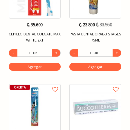
₲. 33.950
₲. 35.600
₲. 23.800
CEPILLO DENTAL COLGATE MAX
PASTA DENTAL ORAL-B STAGES
WHITE 2X1
75ML
-
Un.
+
-
Un.
+
Agregar
Agregar
OFERTA