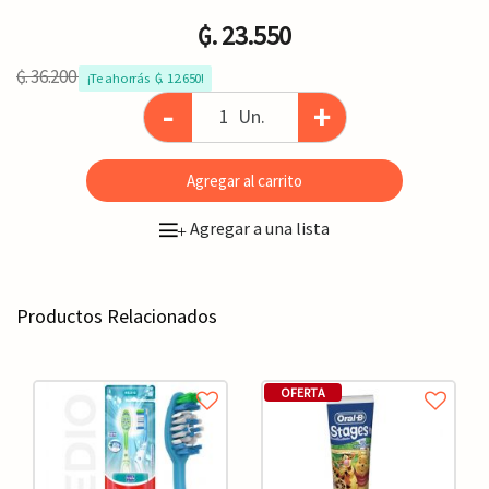
₲. 23.550
₲. 36.200
¡Te ahorrás  ₲. 12.650!
-
+
Un.
Agregar al carrito
Agregar a una lista
+
Productos Relacionados
OFERTA