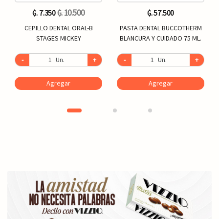
₲. 10.500
₲. 7.350
₲. 57.500
CEPILLO DENTAL ORAL-B
PASTA DENTAL BUCCOTHERM
STAGES MICKEY
BLANCURA Y CUIDADO 75 ML.
-
Un.
+
-
Un.
+
Agregar
Agregar