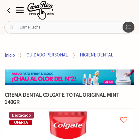
B
u
s
c
a
Inicio
CUIDADO PERSONAL
HIGIENE DENTAL
r
p
o
r
:
CREMA DENTAL COLGATE TOTAL ORIGINAL MINT
140GR
Destacado
OFERTA