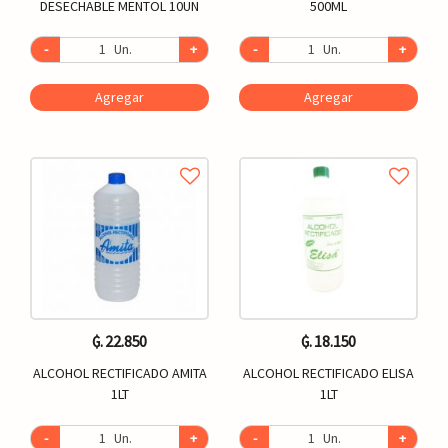
DESECHABLE MENTOL 10UN
500ML
-
Un.
+
-
Un.
+
Agregar
Agregar
₲. 22.850
₲. 18.150
ALCOHOL RECTIFICADO AMITA
ALCOHOL RECTIFICADO ELISA
1LT
1LT
-
Un.
+
-
Un.
+