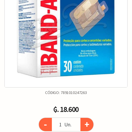
CÓDIGO:
7891010247263
₲. 18.600
-
+
Un.